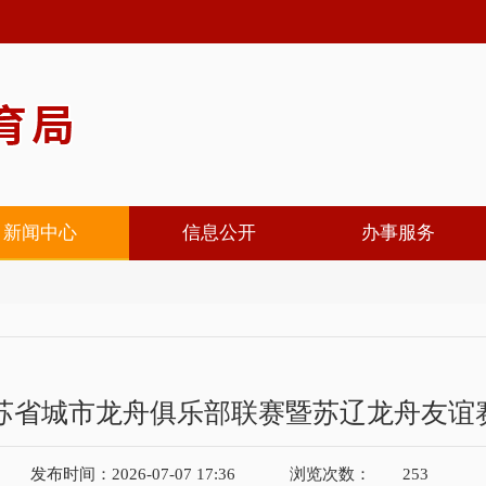
新闻中心
信息公开
办事服务
年江苏省城市龙舟俱乐部联赛暨苏辽龙舟友谊
发布时间：2026-07-07 17:36
浏览次数：
253