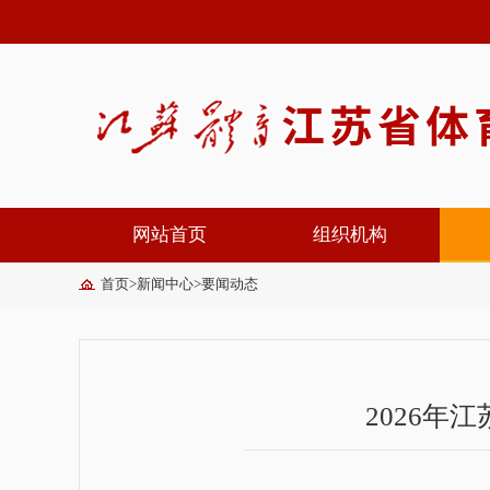
网站首页
组织机构
首页
>
新闻中心
>
要闻动态
2026