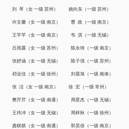
刘 琴（女 一级 苏州） 姚向东（一级 苏州）
许文馨（女 一级 南京） 曹 政（一级 南京）
王芊芊（女 一级 南京） 韦 淇（一级 无锡）
吕雨露（女 一级 苏州） 陈永琦（一级 南京）
张妤涵（女 一级 无锡） 陈子强（一级 苏州）
祁业佳（女 一级 徐州） 刘晨旭（一级 南体）
张 洁（女 一级 南京） 徐 宏（一级 常州）
樊芹芹（女 一级 南通） 周星杰（一级 无锡）
王祎冲（女 一级 无锡） 周梓秋（一级 徐州）
龚棋棋（女 一级 南通） 郭昊俣（一级 南京）