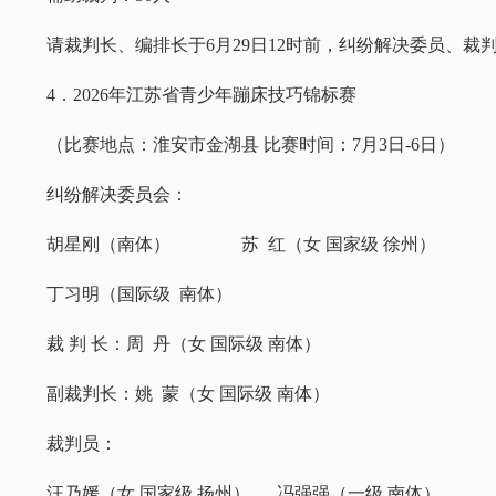
请裁判长、编排长于6月29日12时前，纠纷解决委员、裁判员
4．2026年江苏省青少年蹦床技巧锦标赛
（比赛地点：淮安市金湖县 比赛时间：7月3日-6日）
纠纷解决委员会：
胡星刚（南体） 苏 红（女 国家级 徐州）
丁习明（国际级 南体）
裁 判 长：周 丹（女 国际级 南体）
副裁判长：姚 蒙（女 国际级 南体）
裁判员：
汪乃媛（女 国家级 扬州） 冯强强（一级 南体）