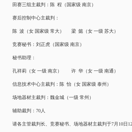
田赛三组主裁判：陈 程（国家级 南京）
赛后控制中心主裁判：
陈 波（女 国家级 常大） 梁 懿（女 一级 苏大）
竞赛秘书：刘正虎（国家级 南京）
秘书助理：
孔祥莉（女 一级 南京） 许 华（女 一级 南通）
信息技术中心主裁判：陈 怡（女 国家级 泰州）
场地器材主裁判：魏金城（一级 常州）
辅助裁判：70人
请各主管裁判长、竞赛秘书、场地器材主裁判于7月10日12