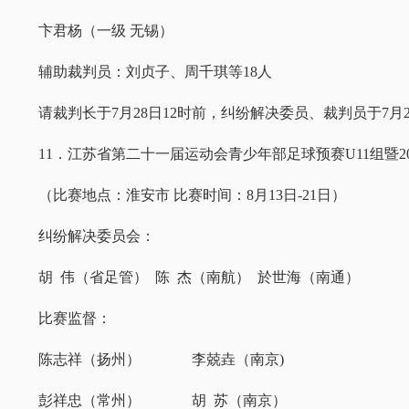
卞君杨（一级 无锡）
辅助裁判员：刘贞子、周千琪等18人
请裁判长于7月28日12时前，纠纷解决委员、裁判员于7月2
11．江苏省第二十一届运动会青少年部足球预赛U11组暨20
（比赛地点：淮安市 比赛时间：8月13日-21日）
纠纷解决委员会：
胡 伟（省足管） 陈 杰（南航） 於世海（南通）
比赛监督：
陈志祥（扬州） 李兢垚（南京)
彭祥忠（常州） 胡 苏（南京）