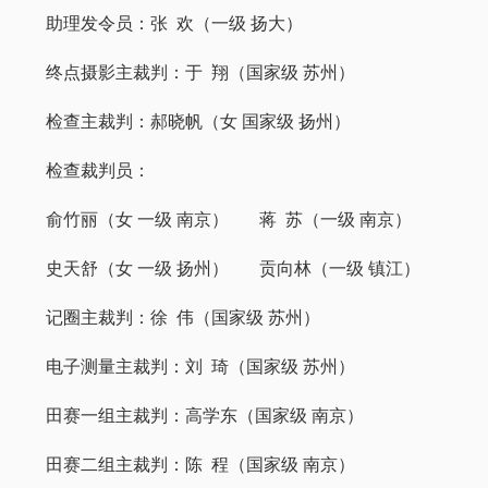
助理发令员：张 欢（一级 扬大）
终点摄影主裁判：于 翔（国家级 苏州）
检查主裁判：郝晓帆（女 国家级 扬州）
检查裁判员：
俞竹丽（女 一级 南京） 蒋 苏（一级 南京）
史天舒（女 一级 扬州） 贡向林（一级 镇江）
记圈主裁判：徐 伟（国家级 苏州）
电子测量主裁判：刘 琦（国家级 苏州）
田赛一组主裁判：高学东（国家级 南京）
田赛二组主裁判：陈 程（国家级 南京）