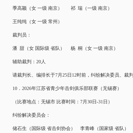
季高颖（女 一级 南京） 祁 瑞（一级 南京）
王纯纯（女 一级 常州）
裁判员：
潘 甜（女 国际级 省队） 杨 桐（女 一级 南京）
辅助裁判：20人
请裁判长、编排长于7月25日12时前，纠纷解决委员、裁判员
10．2026年江苏省青少年击剑俱乐部联赛（无锡赛）
（比赛地点：无锡市 比赛时间：7月30日-31日）
纠纷解决委员会：
储石生（国际级 省击剑协会） 李青峰（国家级 省队）