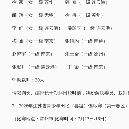
徐 颖（女 一级 苏州） 韩 奇（一级 连云港）
郦 玮（女 一级 无锡） 徐 冉（一级 苏州）
李 红（女 一级 连云港） 滕耀玉（一级 连云港）
梅 雁（女 一级 南京） 张镇均（一级 南通）
赵鸿宇（一级 南京） 朱士金（一级 徐州）
张珉川（一级 连云港） 丁 梁（一级 南京）
辅助裁判：30人
请裁判长、编排长于7月4日12时前，纠纷解决委员、裁判员
7．2026年江苏省青少年田径（县组）锦标赛（第一赛区
（比赛地点：常州市 比赛时间：7月13日-16日）