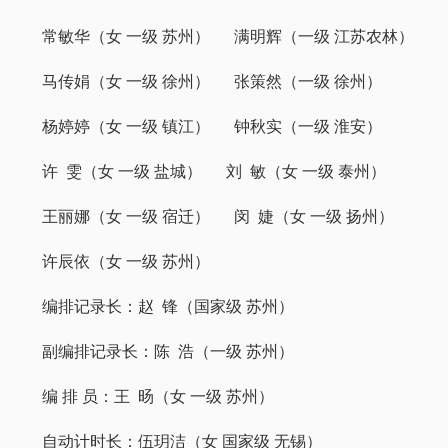
常敏华（女 一级 苏州） 满明辉（一级 江苏农林）
马传娟（女 一级 徐州） 张策然（一级 徐州）
杨婷婷（女 一级 镇江） 钟秋实（一级 淮安）
许 雯（女 一级 盐城） 刘 敏（女 一级 泰州）
王丽娜（女 一级 宿迁） 闵 婕（女 一级 扬州）
许辰依（女 一级 苏州）
编排记录长：赵 锋（国家级 苏州）
副编排记录长：陈 浩（一级 苏州）
编 排 员：王 旸（女 一级 苏州）
自动计时长：伍玥洁（女 国家级 无锡）