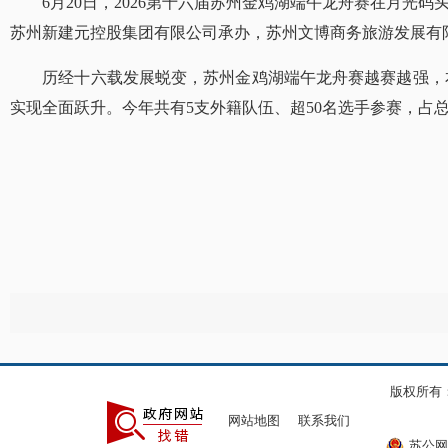
6月20日，2026第十六届苏州金鸡湖端午龙舟赛在月光
苏州新建元控股集团有限公司承办，苏州文博商务旅游发展有
历经十六载发展蜕变，苏州金鸡湖端午龙舟赛越赛越强，本届
实现全面跃升。今年共有5支外籍队伍、超50名选手参赛，占
版权所有
网站地图
联系我们
苏公网安