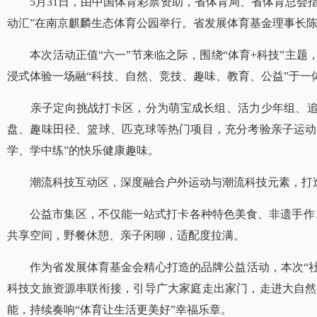
5月31日，由中国体育彩票资助，省体育局、省体育总会指导
动汇”在南京麒麟生态体育公园举行。省发展体育基金理事长
本次活动正值“六一”节来临之际，围绕“体育+科技”主题
浸式体验一场融“科技、自然、竞技、趣味、教育、公益”于一
亲子定向挑战打卡区，分为萌宝成长组、活力少年组、追风
盘、趣味田径、篮球、匹克球等热门项目，充分考验亲子运动
学、学中练”的快乐健康趣味。
潮流科技互动区，深度融合户外运动与潮流科技元素，打造真
公益市集区，不仅能一站式打卡各种特色美食、非遗手作、
共享空间，野餐休憩、亲子闲聊，适配度拉满。
作为省发展体育基金会精心打造的品牌公益活动，本次“社
科技文旅资源串联衔接，引导广大家庭走出家门，走进大自然
能，持续奏响“体育让生活更美好”幸福乐章。